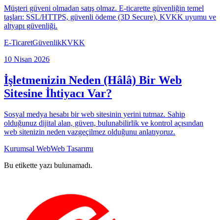
Müşteri güveni olmadan satış olmaz. E-ticarette güvenliğin temel
taşları: SSL/HTTPS, güvenli ödeme (3D Secure), KVKK uyumu ve
altyapı güvenliği.
E-Ticaret
Güvenlik
KVKK
10 Nisan 2026
İşletmenizin Neden (Hâlâ) Bir Web
Sitesine İhtiyacı Var?
Sosyal medya hesabı bir web sitesinin yerini tutmaz. Sahip
olduğunuz dijital alan, güven, bulunabilirlik ve kontrol açısından
web sitenizin neden vazgeçilmez olduğunu anlatıyoruz.
Kurumsal Web
Web Tasarımı
Bu etikette yazı bulunamadı.