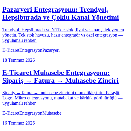
Pazaryeri Entegrasyonu: Trendyol,
Hepsiburada ve Çoklu Kanal Yönetimi
Trendyol, Hepsiburada ve N11'de stok, fiyat ve siparişi tek yerden
yönetin. Tek stok havuzu, hazır entegratör vs özel entegrasyon —
uygulamalı rehber.
E-Ticaret
Entegrasyon
Pazaryeri
18 Temmuz 2026
E-Ticaret Muhasebe Entegrasyonu:
Sipariş → Fatura → Muhasebe Zinciri
Sipariş → fatura → muhasebe zincirini otomatikleştirin. Paraşüt,
Logo, Mikro entegrasyonu, mutabakat ve kârlılık görünürlüğü —
uygulamalı rehber.
E-Ticaret
Entegrasyon
Muhasebe
16 Temmuz 2026