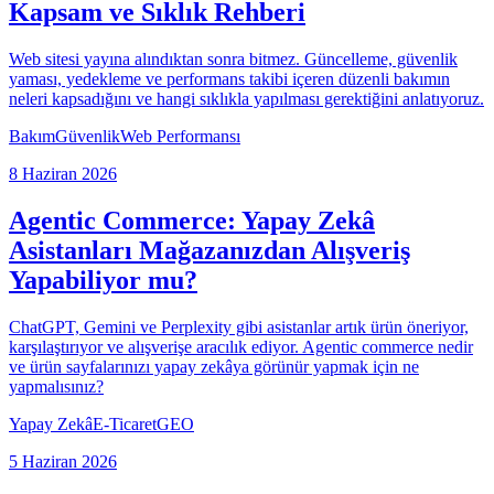
Kapsam ve Sıklık Rehberi
Web sitesi yayına alındıktan sonra bitmez. Güncelleme, güvenlik
yaması, yedekleme ve performans takibi içeren düzenli bakımın
neleri kapsadığını ve hangi sıklıkla yapılması gerektiğini anlatıyoruz.
Bakım
Güvenlik
Web Performansı
8 Haziran 2026
Agentic Commerce: Yapay Zekâ
Asistanları Mağazanızdan Alışveriş
Yapabiliyor mu?
ChatGPT, Gemini ve Perplexity gibi asistanlar artık ürün öneriyor,
karşılaştırıyor ve alışverişe aracılık ediyor. Agentic commerce nedir
ve ürün sayfalarınızı yapay zekâya görünür yapmak için ne
yapmalısınız?
Yapay Zekâ
E-Ticaret
GEO
5 Haziran 2026