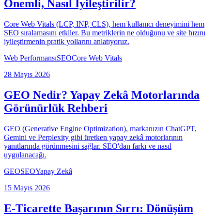
Önemli, Nasıl İyileştirilir?
Core Web Vitals (LCP, INP, CLS), hem kullanıcı deneyimini hem
SEO sıralamasını etkiler. Bu metriklerin ne olduğunu ve site hızını
iyileştirmenin pratik yollarını anlatıyoruz.
Web Performansı
SEO
Core Web Vitals
28 Mayıs 2026
GEO Nedir? Yapay Zekâ Motorlarında
Görünürlük Rehberi
GEO (Generative Engine Optimization), markanızın ChatGPT,
Gemini ve Perplexity gibi üretken yapay zekâ motorlarının
yanıtlarında görünmesini sağlar. SEO'dan farkı ve nasıl
uygulanacağı.
GEO
SEO
Yapay Zekâ
15 Mayıs 2026
E-Ticarette Başarının Sırrı: Dönüşüm