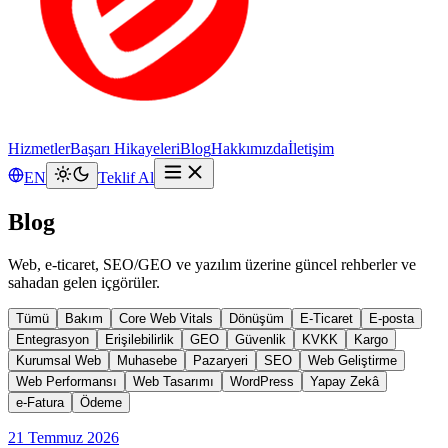
Hizmetler
Başarı Hikayeleri
Blog
Hakkımızda
İletişim
EN
Teklif Al
Blog
Web, e-ticaret, SEO/GEO ve yazılım üzerine güncel rehberler ve
sahadan gelen içgörüler.
Tümü
Bakım
Core Web Vitals
Dönüşüm
E-Ticaret
E-posta
Entegrasyon
Erişilebilirlik
GEO
Güvenlik
KVKK
Kargo
Kurumsal Web
Muhasebe
Pazaryeri
SEO
Web Geliştirme
Web Performansı
Web Tasarımı
WordPress
Yapay Zekâ
e-Fatura
Ödeme
21 Temmuz 2026