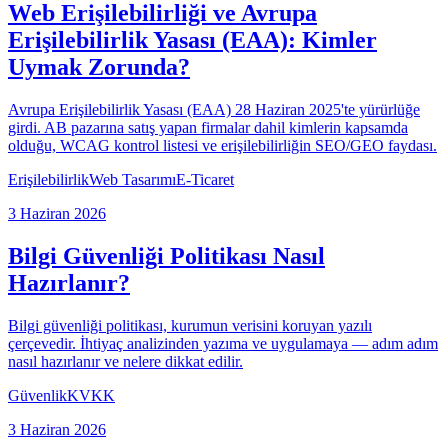
Web Erişilebilirliği ve Avrupa
Erişilebilirlik Yasası (EAA): Kimler
Uymak Zorunda?
Avrupa Erişilebilirlik Yasası (EAA) 28 Haziran 2025'te yürürlüğe
girdi. AB pazarına satış yapan firmalar dahil kimlerin kapsamda
olduğu, WCAG kontrol listesi ve erişilebilirliğin SEO/GEO faydası.
Erişilebilirlik
Web Tasarımı
E-Ticaret
3 Haziran 2026
Bilgi Güvenliği Politikası Nasıl
Hazırlanır?
Bilgi güvenliği politikası, kurumun verisini koruyan yazılı
çerçevedir. İhtiyaç analizinden yazıma ve uygulamaya — adım adım
nasıl hazırlanır ve nelere dikkat edilir.
Güvenlik
KVKK
3 Haziran 2026