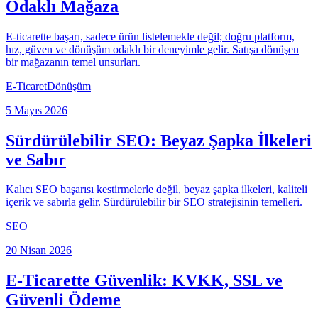
Odaklı Mağaza
E-ticarette başarı, sadece ürün listelemekle değil; doğru platform,
hız, güven ve dönüşüm odaklı bir deneyimle gelir. Satışa dönüşen
bir mağazanın temel unsurları.
E-Ticaret
Dönüşüm
5 Mayıs 2026
Sürdürülebilir SEO: Beyaz Şapka İlkeleri
ve Sabır
Kalıcı SEO başarısı kestirmelerle değil, beyaz şapka ilkeleri, kaliteli
içerik ve sabırla gelir. Sürdürülebilir bir SEO stratejisinin temelleri.
SEO
20 Nisan 2026
E-Ticarette Güvenlik: KVKK, SSL ve
Güvenli Ödeme