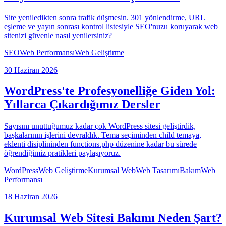
Site yeniledikten sonra trafik düşmesin. 301 yönlendirme, URL
eşleme ve yayın sonrası kontrol listesiyle SEO'nuzu koruyarak web
sitenizi güvenle nasıl yenilersiniz?
SEO
Web Performansı
Web Geliştirme
30 Haziran 2026
WordPress'te Profesyonelliğe Giden Yol:
Yıllarca Çıkardığımız Dersler
Sayısını unuttuğumuz kadar çok WordPress sitesi geliştirdik,
başkalarının işlerini devraldık. Tema seçiminden child temaya,
eklenti disiplininden functions.php düzenine kadar bu sürede
öğrendiğimiz pratikleri paylaşıyoruz.
WordPress
Web Geliştirme
Kurumsal Web
Web Tasarımı
Bakım
Web
Performansı
18 Haziran 2026
Kurumsal Web Sitesi Bakımı Neden Şart?