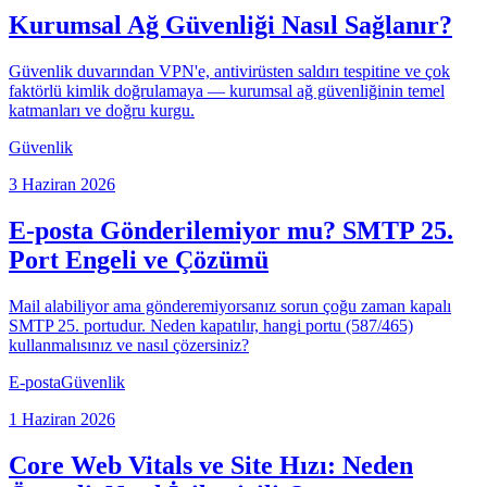
Kurumsal Ağ Güvenliği Nasıl Sağlanır?
Güvenlik duvarından VPN'e, antivirüsten saldırı tespitine ve çok
faktörlü kimlik doğrulamaya — kurumsal ağ güvenliğinin temel
katmanları ve doğru kurgu.
Güvenlik
3 Haziran 2026
E-posta Gönderilemiyor mu? SMTP 25.
Port Engeli ve Çözümü
Mail alabiliyor ama gönderemiyorsanız sorun çoğu zaman kapalı
SMTP 25. portudur. Neden kapatılır, hangi portu (587/465)
kullanmalısınız ve nasıl çözersiniz?
E-posta
Güvenlik
1 Haziran 2026
Core Web Vitals ve Site Hızı: Neden