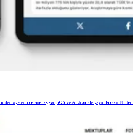
irimleri üyelerin cebine taşıyan; iOS ve Android'de yayında olan Flutte