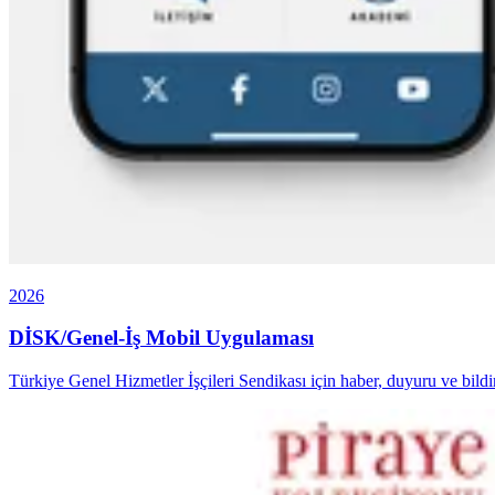
2026
DİSK/Genel-İş Mobil Uygulaması
Türkiye Genel Hizmetler İşçileri Sendikası için haber, duyuru ve bild