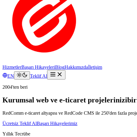
Hizmetler
Başarı Hikayeleri
Blog
Hakkımızda
İletişim
EN
Teklif Al
2004'ten beri
Kurumsal web ve e-ticaret projelerinizi
bir
RedComm e-ticaret altyapısı ve RedCode CMS ile 250'den fazla projeye 
Ücretsiz Teklif Al
Başarı Hikayelerimiz
Yıllık Tecrübe