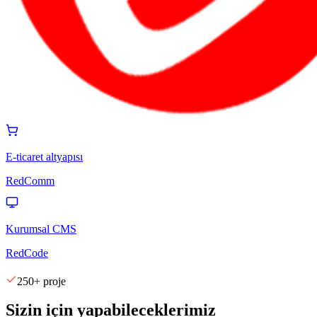
E-ticaret altyapısı
RedComm
Kurumsal CMS
RedCode
250+ proje
Sizin için yapabileceklerimiz