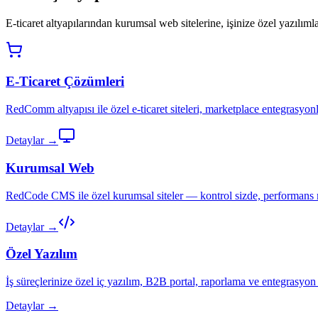
E-ticaret altyapılarından kurumsal web sitelerine, işinize özel yazılımla
E-Ticaret Çözümleri
RedComm altyapısı ile özel e-ticaret siteleri, marketplace entegrasyonl
Detaylar →
Kurumsal Web
RedCode CMS ile özel kurumsal siteler — kontrol sizde, performans 
Detaylar →
Özel Yazılım
İş süreçlerinize özel iç yazılım, B2B portal, raporlama ve entegrasyon 
Detaylar →