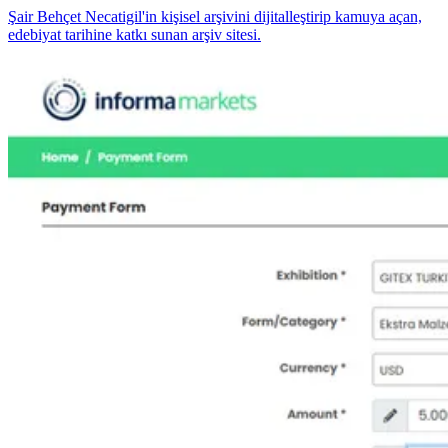
Şair Behçet Necatigil'in kişisel arşivini dijitalleştirip kamuya açan,
edebiyat tarihine katkı sunan arşiv sitesi.