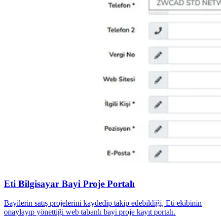
Eti Bilgisayar Bayi Proje Portalı
Bayilerin satış projelerini kaydedip takip edebildiği, Eti ekibinin
onaylayıp yönettiği web tabanlı bayi proje kayıt portalı.