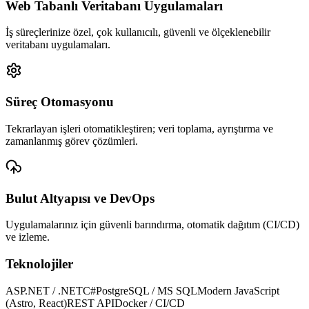
Web Tabanlı Veritabanı Uygulamaları
İş süreçlerinize özel, çok kullanıcılı, güvenli ve ölçeklenebilir
veritabanı uygulamaları.
Süreç Otomasyonu
Tekrarlayan işleri otomatikleştiren; veri toplama, ayrıştırma ve
zamanlanmış görev çözümleri.
Bulut Altyapısı ve DevOps
Uygulamalarınız için güvenli barındırma, otomatik dağıtım (CI/CD)
ve izleme.
Teknolojiler
ASP.NET / .NET
C#
PostgreSQL / MS SQL
Modern JavaScript
(Astro, React)
REST API
Docker / CI/CD