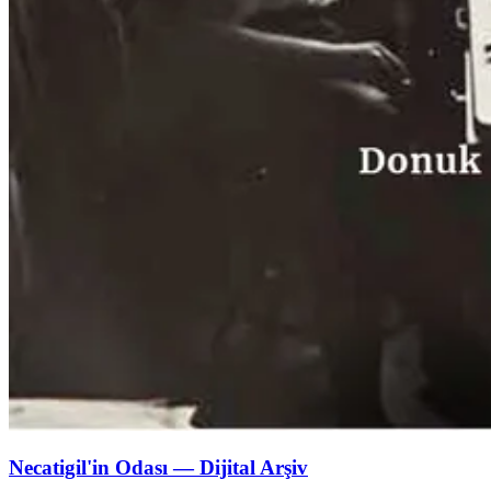
Necatigil'in Odası — Dijital Arşiv