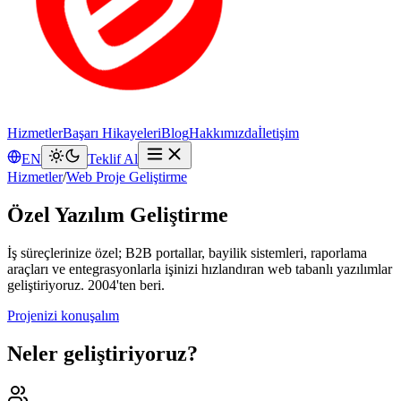
Hizmetler
Başarı Hikayeleri
Blog
Hakkımızda
İletişim
EN
Teklif Al
Hizmetler
/
Web Proje Geliştirme
Özel Yazılım Geliştirme
İş süreçlerinize özel; B2B portallar, bayilik sistemleri, raporlama
araçları ve entegrasyonlarla işinizi hızlandıran web tabanlı yazılımlar
geliştiriyoruz. 2004'ten beri.
Projenizi konuşalım
Neler geliştiriyoruz?