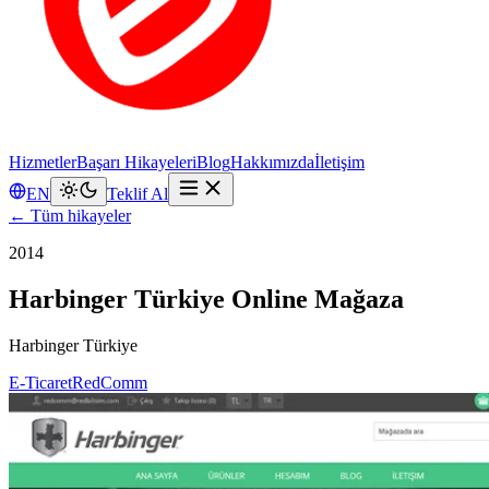
Hizmetler
Başarı Hikayeleri
Blog
Hakkımızda
İletişim
EN
Teklif Al
← Tüm hikayeler
2014
Harbinger Türkiye Online Mağaza
Harbinger Türkiye
E-Ticaret
RedComm